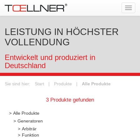
Tog
navi
LEISTUNG IN HÖCHSTER
VOLLENDUNG
Entwickelt und produziert in
Deutschland
Sie sind hier:
Start
|
Produkte
|
Alle Produkte
3 Produkte gefunden
Alle Produkte
Generatoren
Arbiträr
Funktion