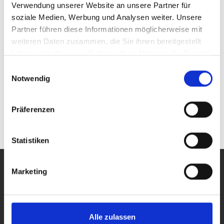
200 W
130 V
Anzahl Ausgänge:
Verwendung unserer Website an unsere Partner für
1 (getaktet)
soziale Medien, Werbung und Analysen weiter. Unsere
Partner führen diese Informationen möglicherweise mit
weiteren Daten zusammen, die Sie ihnen bereitgestellt
haben oder die sie im Rahmen Ihrer Nutzung der Dienste
TOE 8950
gesammelt haben.
400 W
130 V
Einwilligungsauswahl
Anzahl Ausgänge:
Notwendig
1-2 (getaktet)
Präferenzen
(aktuelle)
«
<
1
>
»
Statistiken
PRODUKTE
Marketing
Alle Produkte
Labor-, Leistungs- und Arbiträr-Netzgeräte
Funktions- und Arbiträr-Generatoren
Breitband- und 4-Quadranten-Verstärker
Alle zulassen