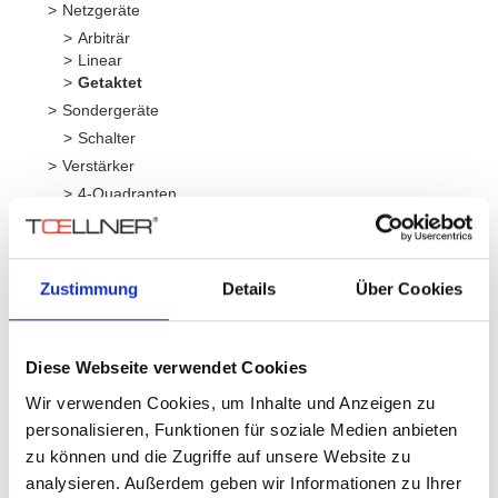
Netzgeräte
Arbiträr
Linear
Getaktet
Sondergeräte
Schalter
Verstärker
4-Quadranten
Breitband
Serie
Leistung
Spann
Zustimmung
Details
Über Cookies
TOE 8870
1500 W
400 V
Anzahl Ausgänge:
Diese Webseite verwendet Cookies
1 (getaktet)
Wir verwenden Cookies, um Inhalte und Anzeigen zu
personalisieren, Funktionen für soziale Medien anbieten
zu können und die Zugriffe auf unsere Website zu
TOE 8941
analysieren. Außerdem geben wir Informationen zu Ihrer