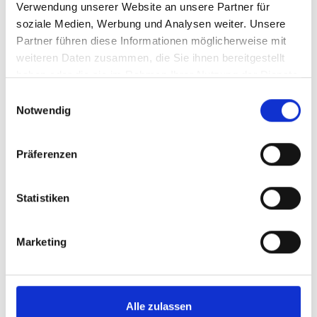
Verwendung unserer Website an unsere Partner für
soziale Medien, Werbung und Analysen weiter. Unsere
TOE 8730
Partner führen diese Informationen möglicherweise mit
150 W
Anzahl Ausgänge:
weiteren Daten zusammen, die Sie ihnen bereitgestellt
2-5 (linear geregelt)
haben oder die sie im Rahmen Ihrer Nutzung der Dienste
gesammelt haben.
Einwilligungsauswahl
Notwendig
TOE 8840
160 W
Anzahl Ausgänge:
Präferenzen
1-2 (linear geregelt)
Statistiken
TOE 8850
320 W
Anzahl Ausgänge:
Marketing
1-2 (linear geregelt)
TOE 8941
Alle zulassen