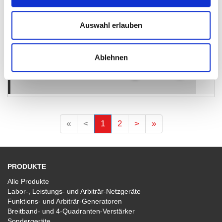
200 W
Anzahl Ausgänge:
1 (getaktet)
Auswahl erlauben
Ablehnen
TOE 9261
(aktuelle)
«
<
1
2
>
»
PRODUKTE
Alle Produkte
Labor-, Leistungs- und Arbiträr-Netzgeräte
Funktions- und Arbiträr-Generatoren
Breitband- und 4-Quadranten-Verstärker
Sondergeräte