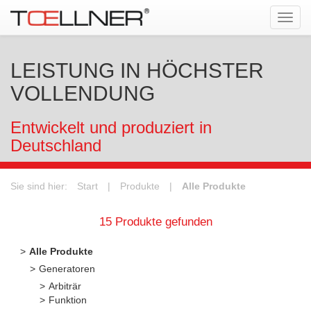
Tog
navi
LEISTUNG IN HÖCHSTER
VOLLENDUNG
Entwickelt und produziert in
Deutschland
Sie sind hier:
Start
|
Produkte
|
Alle Produkte
15 Produkte gefunden
Alle Produkte
Generatoren
Arbiträr
Funktion