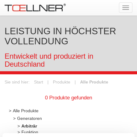
Tog
navi
LEISTUNG IN HÖCHSTER
VOLLENDUNG
Entwickelt und produziert in
Deutschland
Sie sind hier:
Start
|
Produkte
|
Alle Produkte
0 Produkte gefunden
Alle Produkte
Generatoren
Arbiträr
Funktion