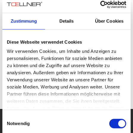
Netzgeräte
Arbiträr
Linear
Zustimmung
Details
Über Cookies
Getaktet
Sondergeräte
Schalter
Diese Webseite verwendet Cookies
Verstärker
Wir verwenden Cookies, um Inhalte und Anzeigen zu
4-Quadranten
Breitband
personalisieren, Funktionen für soziale Medien anbieten
zu können und die Zugriffe auf unsere Website zu
analysieren. Außerdem geben wir Informationen zu Ihrer
Serie
Leistung
Spannung
Strom
Interface
Highligh
Verwendung unserer Website an unsere Partner für
soziale Medien, Werbung und Analysen weiter. Unsere
Partner führen diese Informationen möglicherweise mit
(aktuelle)
«
<
1
>
»
weiteren Daten zusammen, die Sie ihnen bereitgestellt
haben oder die sie im Rahmen Ihrer Nutzung der Dienste
gesammelt haben.
Einwilligungsauswahl
PRODUKTE
Notwendig
Alle Produkte