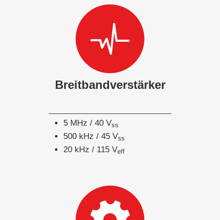
Breitbandverstärker
5 MHz / 40 V
ss
500 kHz / 45 V
ss
20 kHz / 115 V
eff