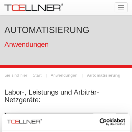
Tog
navi
AUTOMATISIERUNG
Anwendungen
Sie sind hier:
Start
|
Anwendungen
|
Automatisierung
Labor-, Leistungs und Arbiträr-
Netzgeräte:
Serie
Leistung
Spann