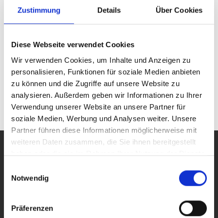
TOE 8950
Zustimmung
Details
Über Cookies
400 W
130 V
Anzahl Ausgänge:
1-2 (getaktet)
Diese Webseite verwendet Cookies
Wir verwenden Cookies, um Inhalte und Anzeigen zu
TOE 8870
personalisieren, Funktionen für soziale Medien anbieten
1500 W
400 V
Anzahl Ausgänge:
zu können und die Zugriffe auf unsere Website zu
1 (getaktet)
analysieren. Außerdem geben wir Informationen zu Ihrer
Verwendung unserer Website an unsere Partner für
soziale Medien, Werbung und Analysen weiter. Unsere
Partner führen diese Informationen möglicherweise mit
weiteren Daten zusammen, die Sie ihnen bereitgestellt
PRODUKTE
haben oder die sie im Rahmen Ihrer Nutzung der Dienste
Alle Produkte
gesammelt haben.
Einwilligungsauswahl
Labor-, Leistungs- und Arbiträr-Netzgeräte
Notwendig
Funktions- und Arbiträr-Generatoren
Breitband- und 4-Quadranten-Verstärker
Sondergeräte
Präferenzen
Software WaveControl