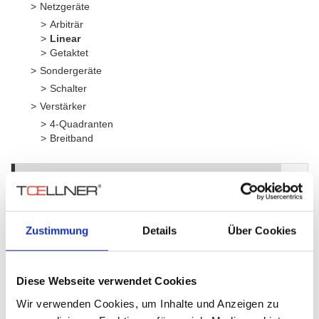
Netzgeräte
Arbiträr
Linear
Getaktet
Sondergeräte
Schalter
Verstärker
4-Quadranten
Breitband
Serie
Leist
TOE 8730
Zustimmung
Details
Über Cookies
150 W
Anzahl Ausgänge:
2-5 (linear geregelt)
Diese Webseite verwendet Cookies
Wir verwenden Cookies, um Inhalte und Anzeigen zu
TOE 8800