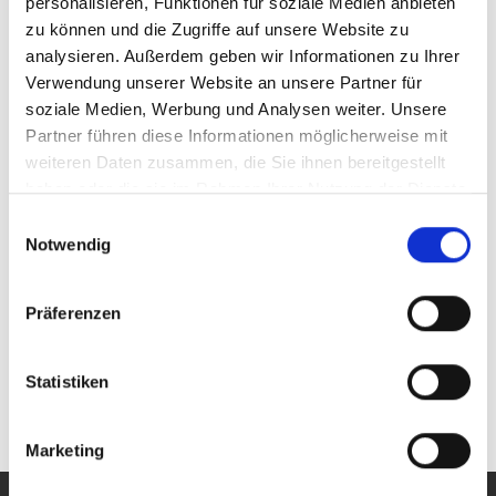
personalisieren, Funktionen für soziale Medien anbieten
160 W
Anzahl Ausgänge:
zu können und die Zugriffe auf unsere Website zu
1 (high-speed, linear geregelt)
analysieren. Außerdem geben wir Informationen zu Ihrer
Verwendung unserer Website an unsere Partner für
soziale Medien, Werbung und Analysen weiter. Unsere
TOE 8840
Partner führen diese Informationen möglicherweise mit
160 W
Anzahl Ausgänge:
weiteren Daten zusammen, die Sie ihnen bereitgestellt
1-2 (linear geregelt)
haben oder die sie im Rahmen Ihrer Nutzung der Dienste
gesammelt haben.
Einwilligungsauswahl
Notwendig
TOE 8850
320 W
Anzahl Ausgänge:
Präferenzen
1-2 (linear geregelt)
Statistiken
(aktuelle)
«
<
1
>
»
Marketing