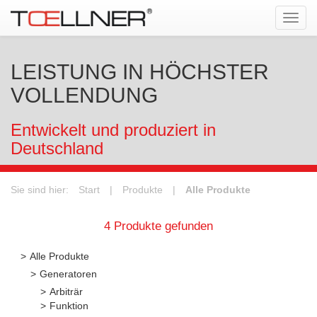
Tog
navi
LEISTUNG IN HÖCHSTER
VOLLENDUNG
Entwickelt und produziert in
Deutschland
Sie sind hier:
Start
|
Produkte
|
Alle Produkte
4 Produkte gefunden
Alle Produkte
Generatoren
Arbiträr
Funktion