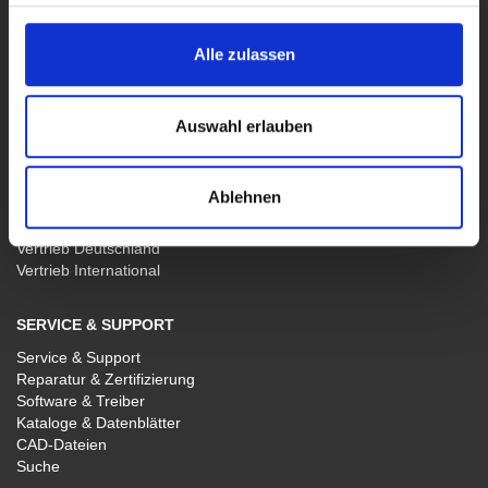
PRODUKTE
Alle Produkte
Alle zulassen
Labor-, Leistungs- und Arbiträr-Netzgeräte
Funktions- und Arbiträr-Generatoren
Breitband- und 4-Quadranten-Verstärker
Auswahl erlauben
Sondergeräte
Software WaveControl
Ablehnen
VERTRIEB
Vertrieb Deutschland
Vertrieb International
SERVICE & SUPPORT
Service & Support
Reparatur & Zertifizierung
Software & Treiber
Kataloge & Datenblätter
CAD-Dateien
Suche