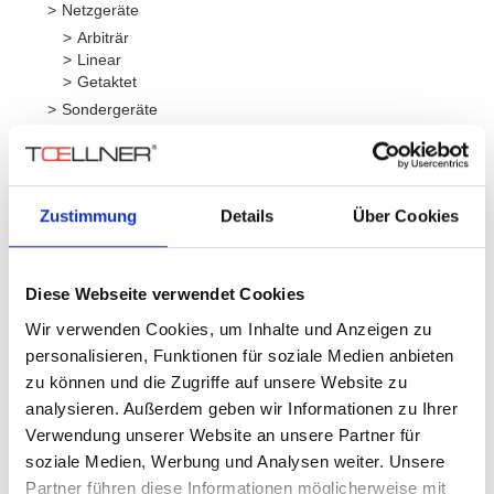
Netzgeräte
Arbiträr
Linear
Getaktet
Sondergeräte
Schalter
Verstärker
4-Quadranten
Breitband
Zustimmung
Details
Über Cookies
Serie
Leistung
Spannun
Diese Webseite verwendet Cookies
Wir verwenden Cookies, um Inhalte und Anzeigen zu
personalisieren, Funktionen für soziale Medien anbieten
TOE 7610
± 150 W
± 60 V
zu können und die Zugriffe auf unsere Website zu
analysieren. Außerdem geben wir Informationen zu Ihrer
Verwendung unserer Website an unsere Partner für
soziale Medien, Werbung und Analysen weiter. Unsere
Partner führen diese Informationen möglicherweise mit