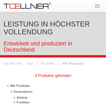
Tog
navi
LEISTUNG IN HÖCHSTER
VOLLENDUNG
Entwickelt und produziert in
Deutschland
Sie sind hier:
Start
|
Produkte
|
Alle Produkte
3 Produkte gefunden
Alle Produkte
Generatoren
Arbiträr
Funktion