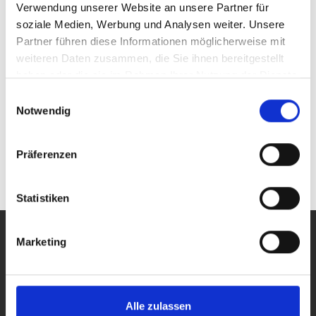
1500 
Anzahl Ausgänge:
Verwendung unserer Website an unsere Partner für
1 (getaktet)
soziale Medien, Werbung und Analysen weiter. Unsere
Partner führen diese Informationen möglicherweise mit
weiteren Daten zusammen, die Sie ihnen bereitgestellt
haben oder die sie im Rahmen Ihrer Nutzung der Dienste
TOE 8950
gesammelt haben.
400 W
Einwilligungsauswahl
Anzahl Ausgänge:
Notwendig
1-2 (getaktet)
Präferenzen
(aktuelle)
«
<
1
>
»
Statistiken
PRODUKTE
Marketing
Alle Produkte
Labor-, Leistungs- und Arbiträr-Netzgeräte
Funktions- und Arbiträr-Generatoren
Breitband- und 4-Quadranten-Verstärker
Alle zulassen