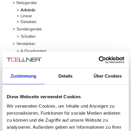
Netzgeräte
Arbiträr
Linear
Getaktet
Sondergeräte
Schalter
Verstärker
4-Quadranten
Breitband
Serie
Leist
Zustimmung
Details
Über Cookies
TOE 8800
160 W
Anzahl Ausgänge:
Diese Webseite verwendet Cookies
1 (high-speed, linear geregelt)
Wir verwenden Cookies, um Inhalte und Anzeigen zu
personalisieren, Funktionen für soziale Medien anbieten
zu können und die Zugriffe auf unsere Website zu
TOE 8870
analysieren. Außerdem geben wir Informationen zu Ihrer