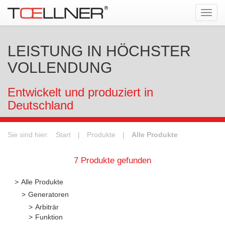
Tog
navi
LEISTUNG IN HÖCHSTER
VOLLENDUNG
Entwickelt und produziert in
Deutschland
Sie sind hier:
Start
|
Produkte
|
Alle Produkte
7 Produkte gefunden
Alle Produkte
Generatoren
Arbiträr
Funktion