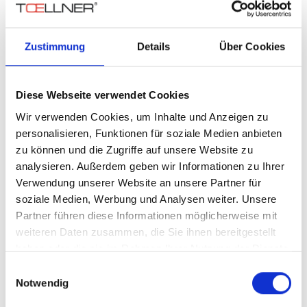
1500 
Anzahl Ausgänge:
1 (getaktet)
Zustimmung
Details
Über Cookies
TOE 8950
400 W
Anzahl Ausgänge:
Diese Webseite verwendet Cookies
1-2 (getaktet)
Wir verwenden Cookies, um Inhalte und Anzeigen zu
personalisieren, Funktionen für soziale Medien anbieten
zu können und die Zugriffe auf unsere Website zu
TOE 8730
analysieren. Außerdem geben wir Informationen zu Ihrer
150 W
Anzahl Ausgänge:
Verwendung unserer Website an unsere Partner für
2-5 (linear geregelt)
soziale Medien, Werbung und Analysen weiter. Unsere
Partner führen diese Informationen möglicherweise mit
weiteren Daten zusammen, die Sie ihnen bereitgestellt
haben oder die sie im Rahmen Ihrer Nutzung der Dienste
TOE 8840
gesammelt haben.
160 W
Einwilligungsauswahl
Anzahl Ausgänge:
Notwendig
1-2 (linear geregelt)