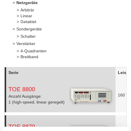
Netzgeräte
Arbiträr
Linear
Getaktet
Sondergeräte
Schalter
Verstärker
4-Quadranten
Breitband
Serie
Leist
TOE 8800
160 W
Anzahl Ausgänge:
1 (high-speed, linear geregelt)
TOE 8870