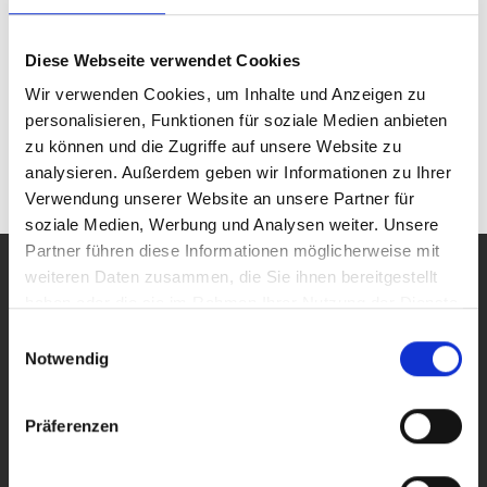
TOE 9261
60 V
50 
Diese Webseite verwendet Cookies
Wir verwenden Cookies, um Inhalte und Anzeigen zu
personalisieren, Funktionen für soziale Medien anbieten
zu können und die Zugriffe auf unsere Website zu
analysieren. Außerdem geben wir Informationen zu Ihrer
(aktuelle)
«
<
1
>
»
Verwendung unserer Website an unsere Partner für
soziale Medien, Werbung und Analysen weiter. Unsere
Partner führen diese Informationen möglicherweise mit
weiteren Daten zusammen, die Sie ihnen bereitgestellt
PRODUCTS
haben oder die sie im Rahmen Ihrer Nutzung der Dienste
All Products
gesammelt haben.
Laboratory, High-Performance and Arbitrary Power Supplies
Einwilligungsauswahl
Function and Arbitrary Generators
Notwendig
Broadband and 4-Quadrant Amplifiers
Special Equipment
Software WaveControl
Präferenzen
DISTRIBUTION