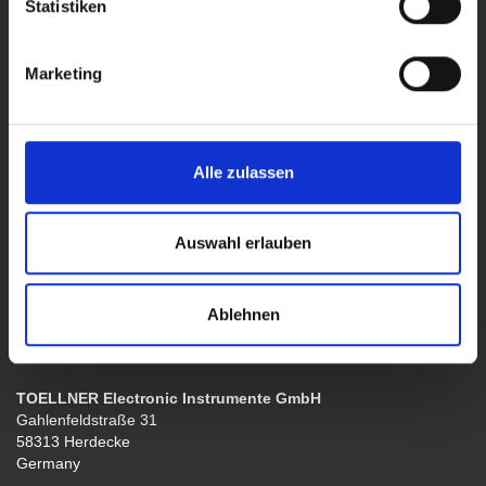
Statistiken
Distribution International
Marketing
SERVICE & SUPPORT
Service & Support
Repair & Certification
Software & Driver
Catalogues & Data-Sheets
Alle zulassen
CAD-Files
Search
Auswahl erlauben
COMPANY
About Us
Ablehnen
News & Events
References
TOELLNER Electronic Instrumente GmbH
Gahlenfeldstraße 31
58313 Herdecke
Germany