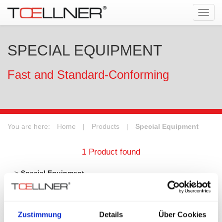
Tog
navi
SPECIAL EQUIPMENT
Fast and Standard-Conforming
You are here:
Home
|
Products
|
Special Equipment
1 Product found
Special Equipment
Switch
Series
Power
Voltage
Cu
Zustimmung
Details
Über Cookies