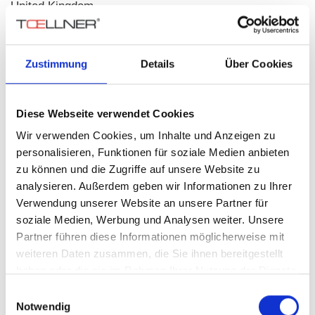
United Kingdom
+44 330 313 3220
Zustimmung
Details
Über Cookies
test@apctech.com
View Map
Diese Webseite verwendet Cookies
Wir verwenden Cookies, um Inhalte und Anzeigen zu
personalisieren, Funktionen für soziale Medien anbieten
Hungary
zu können und die Zugriffe auf unsere Website zu
analysieren. Außerdem geben wir Informationen zu Ihrer
Verwendung unserer Website an unsere Partner für
Kora BT
soziale Medien, Werbung und Analysen weiter. Unsere
Mr. Miklos Kovacs
Partner führen diese Informationen möglicherweise mit
Törökor u. 31
weiteren Daten zusammen, die Sie ihnen bereitgestellt
1145 Budapest
haben oder die sie im Rahmen Ihrer Nutzung der Dienste
Hungary
gesammelt haben.
Einwilligungsauswahl
Notwendig
+36 1 223 1045