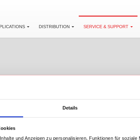
PLICATIONS
DISTRIBUTION
SERVICE & SUPPORT
ice & Support
ibration, instrument update and repair of our products. Besi
Details
 additional options.
technology. For more details please ask our service-team.
Cookies
nhalte und Anzeigen zu personalisieren, Funktionen für soziale