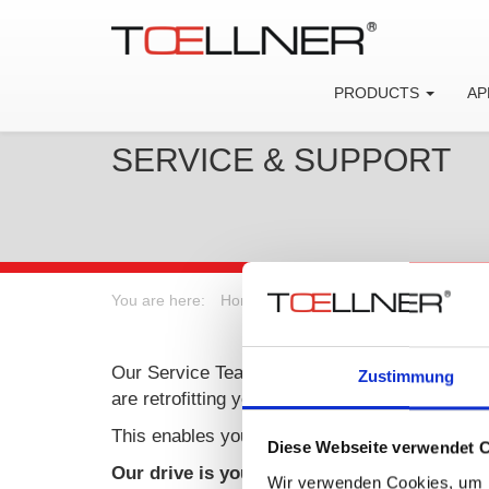
PRODUCTS
AP
SERVICE & SUPPORT
You are here:
Home
|
Service & Support
|
Serv
Our Service Team provides full support for cal
Zustimmung
are retrofitting your TOELLNER instrument with
This enables you to be on the latest state of 
Diese Webseite verwendet 
Our drive is your success
Wir verwenden Cookies, um I