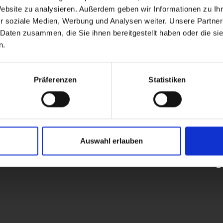
en we know that our customers are too.
Website zu analysieren. Außerdem geben wir Informationen zu I
r soziale Medien, Werbung und Analysen weiter. Unsere Partner
 Daten zusammen, die Sie ihnen bereitgestellt haben oder die s
n.
Präferenzen
Statistiken
SERVICE & SUPPORT
COMPANY
T
Ga
Service & Support
About Us
5
Repair & Certification
News & Events
G
Software & Driver
References
Catalogues & Data-Sheets
T
CAD-Files
Auswahl erlauben
Te
Search
E