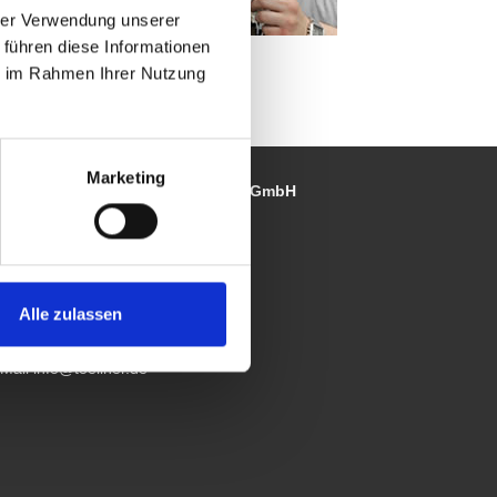
hrer Verwendung unserer
 führen diese Informationen
ie im Rahmen Ihrer Nutzung
Marketing
OELLNER Electronic Instrumente GmbH
hlenfeldstraße 31
8313 Herdecke
ermany
elefon
+49 2330 979191
Alle zulassen
lefax +49 2330 979197
-Mail
info@toellner.de