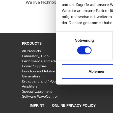
We live technology – we are satisfied only wh
und die Zugriffe auf unsere 
Website an unsere Partner fü
möglicherweise mit weiteren
der Dienste gesammelt habe
Einwilligungsauswahl
Notwendig
PRODUCTS
DISTRIBUTION
All Products
Distribution International
Laboratory, High-
Performance and Arbitrary
Power Supplies
Function and Arbitrary
Ablehnen
Generators
Broadband and 4-Quadrant
Amplifiers
Special Equipment
Software WaveControl
IMPRINT
ONLINE PRIVACY POLICY