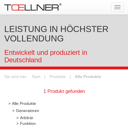
Tog
navi
LEISTUNG IN HÖCHSTER
VOLLENDUNG
Entwickelt und produziert in
Deutschland
Sie sind hier:
Start
|
Produkte
|
Alle Produkte
1 Produkt gefunden
Alle Produkte
Generatoren
Arbiträr
Funktion