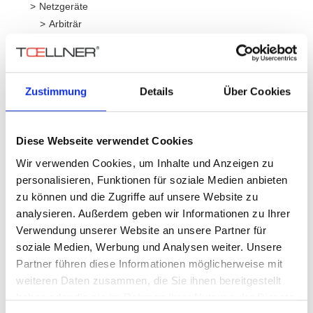
Netzgeräte
Arbiträr
Linear
Getaktet
Sondergeräte
Schalter
Zustimmung
Details
Über Cookies
Verstärker
4-Quadranten
Breitband
Diese Webseite verwendet Cookies
Wir verwenden Cookies, um Inhalte und Anzeigen zu
Serie
Leistung
Spannun
personalisieren, Funktionen für soziale Medien anbieten
zu können und die Zugriffe auf unsere Website zu
analysieren. Außerdem geben wir Informationen zu Ihrer
TOE 9261
60 V
Verwendung unserer Website an unsere Partner für
soziale Medien, Werbung und Analysen weiter. Unsere
Partner führen diese Informationen möglicherweise mit
weiteren Daten zusammen, die Sie ihnen bereitgestellt
haben oder die sie im Rahmen Ihrer Nutzung der Dienste
(aktuelle)
«
<
1
>
»