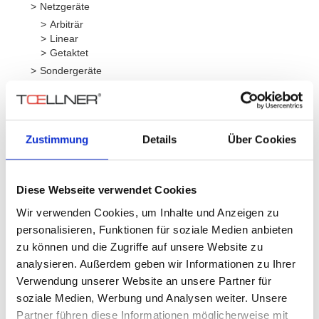
Netzgeräte
Arbiträr
Linear
Getaktet
Sondergeräte
Schalter
Verstärker
4-Quadranten
Breitband
Zustimmung
Details
Über Cookies
Serie
Leistung
Spannun
Diese Webseite verwendet Cookies
Wir verwenden Cookies, um Inhalte und Anzeigen zu
personalisieren, Funktionen für soziale Medien anbieten
TOE 7404
1,1 W
30 V
zu können und die Zugriffe auf unsere Website zu
analysieren. Außerdem geben wir Informationen zu Ihrer
Verwendung unserer Website an unsere Partner für
soziale Medien, Werbung und Analysen weiter. Unsere
Partner führen diese Informationen möglicherweise mit