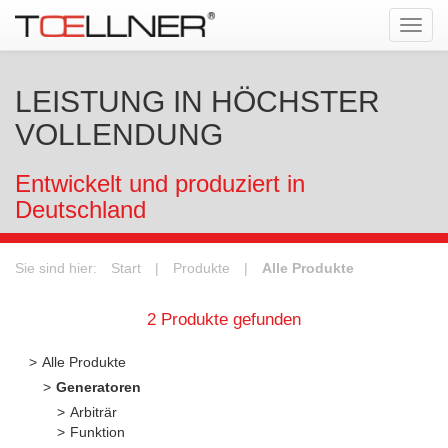
Tog
navi
LEISTUNG IN HÖCHSTER
VOLLENDUNG
Entwickelt und produziert in
Deutschland
Sie sind hier:
Start
|
Produkte
|
Alle Produkte
2 Produkte gefunden
Alle Produkte
Generatoren
Arbiträr
Funktion