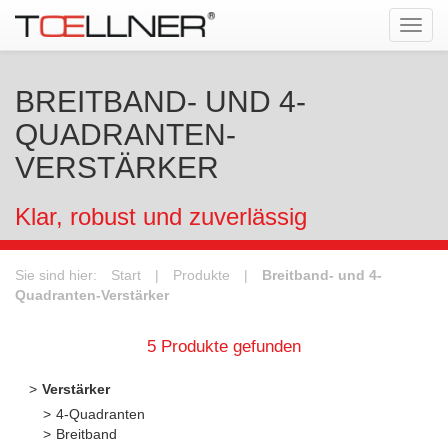
Tog
navi
BREITBAND- UND 4-
QUADRANTEN-
VERSTÄRKER
Klar, robust und zuverlässig
Sie sind hier:
Start
|
Produkte
|
Breitband- und 4-
Quadranten-Verstärker
5 Produkte gefunden
Verstärker
4-Quadranten
Breitband