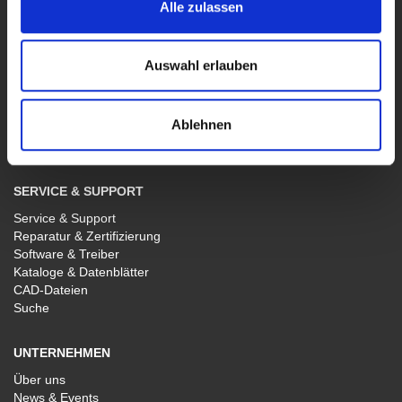
Funktions- und Arbiträr-Generatoren
Alle zulassen
Breitband- und 4-Quadranten-Verstärker
Sondergeräte
Software WaveControl
Auswahl erlauben
VERTRIEB
Ablehnen
Vertrieb Deutschland
Vertrieb International
SERVICE & SUPPORT
Service & Support
Reparatur & Zertifizierung
Software & Treiber
Kataloge & Datenblätter
CAD-Dateien
Suche
UNTERNEHMEN
Über uns
News & Events