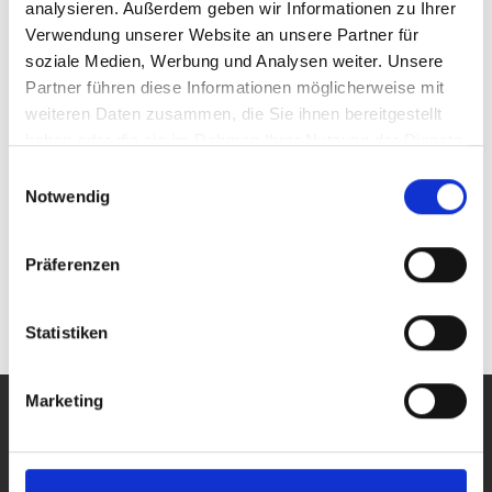
analysieren. Außerdem geben wir Informationen zu Ihrer
Verwendung unserer Website an unsere Partner für
TOE 7608
63 W
45 V
soziale Medien, Werbung und Analysen weiter. Unsere
Partner führen diese Informationen möglicherweise mit
weiteren Daten zusammen, die Sie ihnen bereitgestellt
haben oder die sie im Rahmen Ihrer Nutzung der Dienste
gesammelt haben.
Einwilligungsauswahl
TOE 7608S
33 W
115 V
Notwendig
Präferenzen
(aktuelle)
«
<
1
>
»
Statistiken
Marketing
PRODUKTE
Alle Produkte
Labor-, Leistungs- und Arbiträr-Netzgeräte