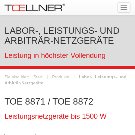
Tog
navi
LABOR-, LEISTUNGS- UND
ARBITRÄR-NETZGERÄTE
Leistung in höchster Vollendung
Sie sind hier:
Start
|
Produkte
|
Labor-, Leistungs- und
Arbiträr-Netzgeräte
TOE 8871 / TOE 8872
Leistungsnetzgeräte bis 1500 W