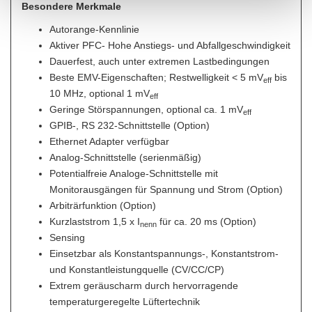
Besondere Merkmale
Autorange-Kennlinie
Aktiver PFC- Hohe Anstiegs- und Abfallgeschwindigkeit
Dauerfest, auch unter extremen Lastbedingungen
Beste EMV-Eigenschaften; Restwelligkeit < 5 mV
bis
eff
10 MHz, optional 1 mV
eff
Geringe Störspannungen, optional ca. 1 mV
eff
GPIB-, RS 232-Schnittstelle (Option)
Ethernet Adapter verfügbar
Analog-Schnittstelle (serienmäßig)
Potentialfreie Analoge-Schnittstelle mit
Monitorausgängen für Spannung und Strom (Option)
Arbiträrfunktion (Option)
Kurzlaststrom 1,5 x I
für ca. 20 ms (Option)
nenn
Sensing
Einsetzbar als Konstantspannungs-, Konstantstrom-
und Konstantleistungquelle (CV/CC/CP)
Extrem geräuscharm durch hervorragende
temperaturgeregelte Lüftertechnik