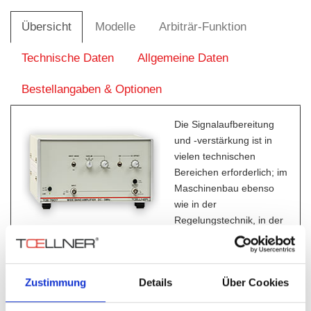
Übersicht
Modelle
Arbiträr-Funktion
Technische Daten
Allgemeine Daten
Bestellangaben & Optionen
Die Signalaufbereitung
und -verstärkung ist in
vielen technischen
Bereichen erforderlich; im
Maschinenbau ebenso
wie in der
Regelungstechnik, in der
medizinischen Technik ebenso wie bei der Testung.
Mit dem Breitbandverstärker TOE 7607 lassen sich diese
Aufgaben im Frequenzbereich von DC bis 5 MHz, bei
Zustimmung
Details
Über Cookies
Ausgangsspannungen bis 40 V
an 50 Ohm lösen.
ss
Der Breitbandverstärker TOE 7607 zeichnet sich durch seine