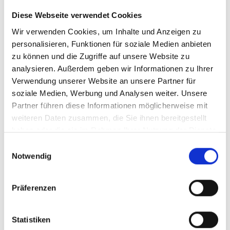
hohe Ausgangsspannung von bis zu 40 V
an 50 Ohm und
ss
Diese Webseite verwendet Cookies
seinem geringen Klirrfaktor aus.
Die Verstärkung ist kontinuierlich einstellbar bis max. 26 dB,
Wir verwenden Cookies, um Inhalte und Anzeigen zu
der Frequenzbereich reicht von DC bis 5 MHz.
personalisieren, Funktionen für soziale Medien anbieten
Als Einsatzgebiete sind neben den universellen
zu können und die Zugriffe auf unsere Website zu
Laboranwendungen, in der Elektrotechnik und Elektronik, die
analysieren. Außerdem geben wir Informationen zu Ihrer
Bereiche Steuer- und Regelungstechnik, der allgemeine
Verwendung unserer Website an unsere Partner für
Maschinenbau, die medizinische Technik und der Einsatz für
soziale Medien, Werbung und Analysen weiter. Unsere
Lehr und Demonstrationszwecke zu nennen.
Partner führen diese Informationen möglicherweise mit
weiteren Daten zusammen, die Sie ihnen bereitgestellt
Besondere Merkmale
haben oder die sie im Rahmen Ihrer Nutzung der Dienste
Hohe Ausgangsspannung bis 40 V
an 50 Ohm
ss
gesammelt haben.
Einwilligungsauswahl
Großer Frequenzbereich DC bis 5 MHz
Notwendig
Bis 26 dB Verstärkung
Geringer Klirrfaktor
Fremdspannungsschutz
Präferenzen
Software & Datenblätter
Statistiken