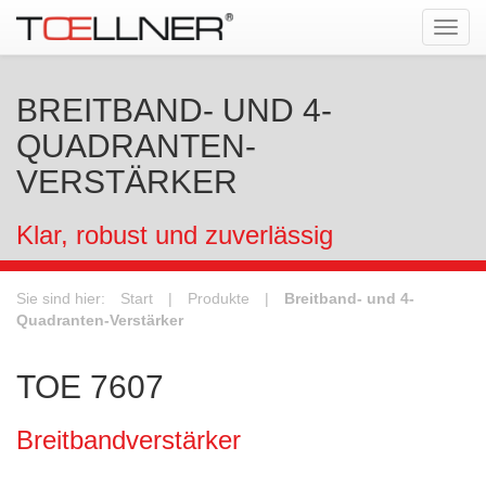
Tog
navi
BREITBAND- UND 4-
QUADRANTEN-
VERSTÄRKER
Klar, robust und zuverlässig
Sie sind hier:
Start
|
Produkte
|
Breitband- und 4-
Quadranten-Verstärker
TOE 7607
Breitbandverstärker