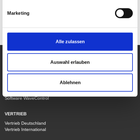
Datenblatt TOE 7607 (pdf, 1109.3 kb)
Marketing
Alle zulassen
PRODUKTE
Auswahl erlauben
Alle Produkte
Labor-, Leistungs- und Arbiträr-Netzgeräte
Funktions- und Arbiträr-Generatoren
Ablehnen
Breitband- und 4-Quadranten-Verstärker
Sondergeräte
Software WaveControl
VERTRIEB
Vertrieb Deutschland
Vertrieb International