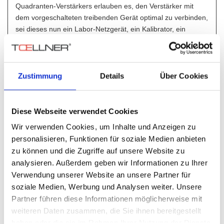
Quadranten-Verstärkers erlauben es, den Verstärker mit
dem vorgeschalteten treibenden Gerät optimal zu verbinden,
sei dieses nun ein Labor-Netzgerät, ein Kalibrator, ein
Funktionsgenerator oder eine Signalquelle aus einem PC in
Form einer D/A Wandlerkarte.
Umschaltbarer Eingangswiderstand
Zustimmung
Details
Über Cookies
Der umschaltbare Eingangswiderstand zwischen 50 Ohm
und 100 kOhm bietet die bequeme Möglichkeit, ohne
externe Anpassungen zwischen einem anzusteuernden
Diese Webseite verwendet Cookies
Funktionsgenerator und einer Signalquelle in Form einer
Wir verwenden Cookies, um Inhalte und Anzeigen zu
D/A-Karte im PC zu selektieren.
personalisieren, Funktionen für soziale Medien anbieten
zu können und die Zugriffe auf unsere Website zu
Wählbarer Eingangsspannungsbereich
analysieren. Außerdem geben wir Informationen zu Ihrer
Durch den einstellbaren Eingangsspannungsbereich kann
Verwendung unserer Website an unsere Partner für
zwischen einer ±5 V bzw. ±10 V Eingangsspannung
soziale Medien, Werbung und Analysen weiter. Unsere
umgeschaltet werden. Somit sind keine weiteren externen
Partner führen diese Informationen möglicherweise mit
Steuerspannungsanpassungen erforderlich.
weiteren Daten zusammen, die Sie ihnen bereitgestellt
haben oder die sie im Rahmen Ihrer Nutzung der Dienste