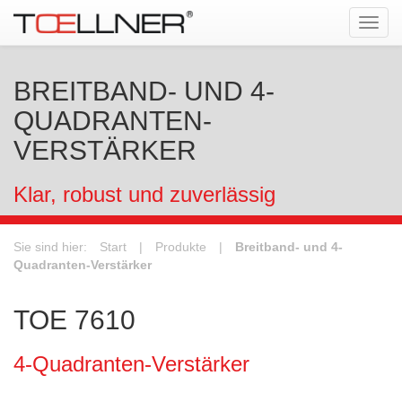
Tog
navi
BREITBAND- UND 4-
QUADRANTEN-
VERSTÄRKER
Klar, robust und zuverlässig
Sie sind hier:
Start
|
Produkte
|
Breitband- und 4-
Quadranten-Verstärker
TOE 7610
4-Quadranten-Verstärker