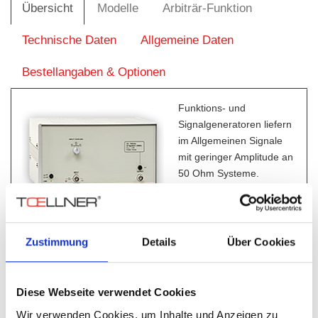
Übersicht
Modelle
Arbiträr-Funktion
Technische Daten
Allgemeine Daten
Bestellangaben & Optionen
Funktions- und
Signalgeneratoren liefern
im Allgemeinen Signale
mit geringer Amplitude an
50 Ohm Systeme.
Eine Signalaufbereitung
und Verstärkung ist somit
in vielen technischen Bereichen erforderlich.
Der Breitbandverstärker TOE 7608 S ist als
Zustimmung
Details
Über Cookies
nichtinvertierende Leistungsendstufe zur Nachverstärkung
solcher Signalquellen geeignet. Jeder Generator mit einer
Ausgangsspannung von 20 V
ist in der Lage, den
ss
Diese Webseite verwendet Cookies
Verstärker TOE 7608S voll auszusteuern; er leistet bei einer
Wir verwenden Cookies, um Inhalte und Anzeigen zu