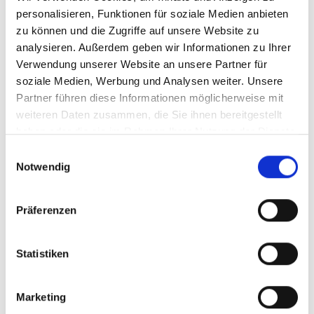
max. Ausgangsamplitude von 115 V
400 Ohm. Die
eff
personalisieren, Funktionen für soziale Medien anbieten
Bandbreite beträgt 15 Hz bis 20 kHz.
zu können und die Zugriffe auf unsere Website zu
Ausgangsseitige Überstrombegrenzung,
analysieren. Außerdem geben wir Informationen zu Ihrer
Fremdspannungssicherung und ein Übertemperaturschutz
Verwendung unserer Website an unsere Partner für
verleihen dem Gerät ein hohes Maß an Betriebssicherheit.
soziale Medien, Werbung und Analysen weiter. Unsere
Andere Ausgangsspannungen (z. B. 230 V
) oder
eff
Partner führen diese Informationen möglicherweise mit
Frequenzbereiche sind auf Anfrage möglich.
weiteren Daten zusammen, die Sie ihnen bereitgestellt
Besondere Merkmale
haben oder die sie im Rahmen Ihrer Nutzung der Dienste
Frequenzbereich 15 Hz bis 20 kHz
gesammelt haben.
Einwilligungsauswahl
Kurzschluß- und leerlauffest
Notwendig
Software & Datenblätter
Präferenzen
Datenblatt TOE 7608S (pdf, 1110.7 kb)
Statistiken
Marketing