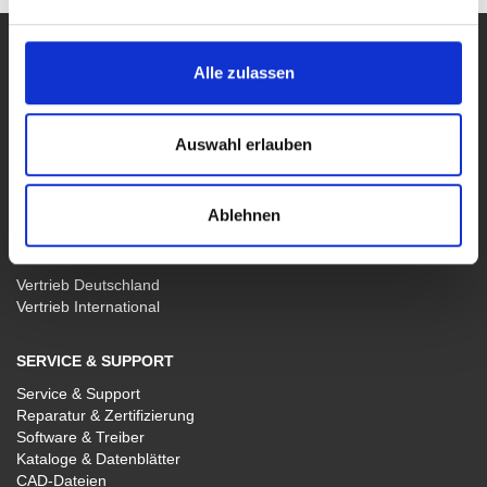
PRODUKTE
Alle zulassen
Alle Produkte
Labor-, Leistungs- und Arbiträr-Netzgeräte
Funktions- und Arbiträr-Generatoren
Auswahl erlauben
Breitband- und 4-Quadranten-Verstärker
Sondergeräte
Software WaveControl
Ablehnen
VERTRIEB
Vertrieb Deutschland
Vertrieb International
SERVICE & SUPPORT
Service & Support
Reparatur & Zertifizierung
Software & Treiber
Kataloge & Datenblätter
CAD-Dateien