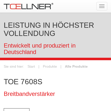
Tog
navi
LEISTUNG IN HÖCHSTER
VOLLENDUNG
Entwickelt und produziert in
Deutschland
Sie sind hier:
Start
|
Produkte
|
Alle Produkte
TOE 7608S
Breitbandverstärker