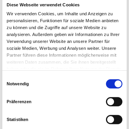
seinem geringen Klirrfaktor aus.
Diese Webseite verwendet Cookies
Die Verstärkung ist kontinuierlich einstellbar bis max. 26 dB,
Wir verwenden Cookies, um Inhalte und Anzeigen zu
der Frequenzbereich reicht von DC bis 5 MHz.
personalisieren, Funktionen für soziale Medien anbieten
Als Einsatzgebiete sind neben den universellen
Laboranwendungen, in der Elektrotechnik und Elektronik, die
zu können und die Zugriffe auf unsere Website zu
Bereiche Steuer- und Regelungstechnik, der allgemeine
analysieren. Außerdem geben wir Informationen zu Ihrer
Maschinenbau, die medizinische Technik und der Einsatz für
Verwendung unserer Website an unsere Partner für
Lehr und Demonstrationszwecke zu nennen.
soziale Medien, Werbung und Analysen weiter. Unsere
Partner führen diese Informationen möglicherweise mit
Besondere Merkmale
weiteren Daten zusammen, die Sie ihnen bereitgestellt
haben oder die sie im Rahmen Ihrer Nutzung der Dienste
Hohe Ausgangsspannung bis 40 V
an 50 Ohm
ss
gesammelt haben.
Großer Frequenzbereich DC bis 5 MHz
Einwilligungsauswahl
Bis 26 dB Verstärkung
Notwendig
Geringer Klirrfaktor
Fremdspannungsschutz
Präferenzen
Software & Datenblätter
Statistiken
Datenblatt TOE 7607 (pdf, 1109.3 kb)