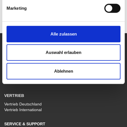
Marketing
Alle zulassen
PRODUKTE
Auswahl erlauben
Alle Produkte
Labor-, Leistungs- und Arbiträr-Netzgeräte
Funktions- und Arbiträr-Generatoren
Breitband- und 4-Quadranten-Verstärker
Ablehnen
Sondergeräte
Software WaveControl
VERTRIEB
Vertrieb Deutschland
Vertrieb International
SERVICE & SUPPORT