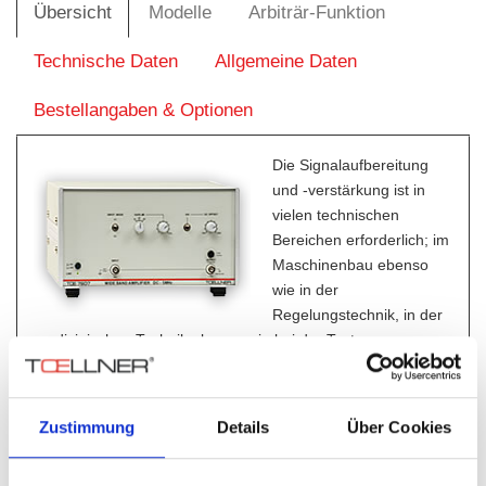
Übersicht
Modelle
Arbiträr-Funktion
Technische Daten
Allgemeine Daten
Bestellangaben & Optionen
Die Signalaufbereitung
und -verstärkung ist in
vielen technischen
Bereichen erforderlich; im
Maschinenbau ebenso
wie in der
Regelungstechnik, in der
medizinischen Technik ebenso wie bei der Testung.
Mit dem Breitbandverstärker TOE 7607 lassen sich diese
Aufgaben im Frequenzbereich von DC bis 5 MHz, bei
Ausgangsspannungen bis 40 V
an 50 Ohm lösen.
ss
Zustimmung
Details
Über Cookies
Der Breitbandverstärker TOE 7607 zeichnet sich durch seine
hohe Ausgangsspannung von bis zu 40 V
an 50 Ohm und
ss