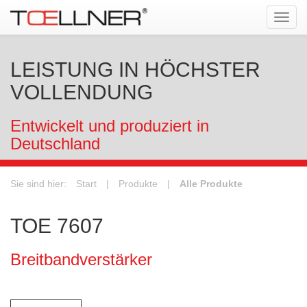
Tog
navi
LEISTUNG IN HÖCHSTER
VOLLENDUNG
Entwickelt und produziert in
Deutschland
Sie sind hier:
Start
|
Produkte
|
Alle Produkte
TOE 7607
Breitbandverstärker