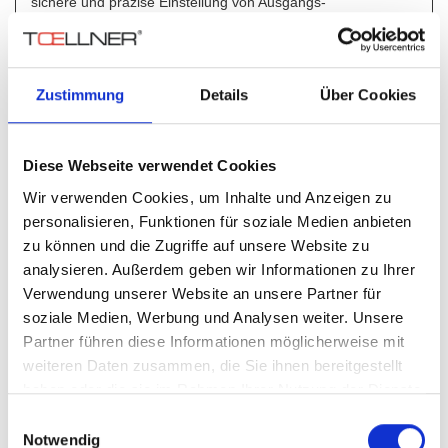
sichere und präzise Einstellung von Ausgangs-
spannung und Ausgangsstrom gewährleistet ist.
Fernsteuerung (Option)
Sämtliche Geräte sind sowohl analog als auch über GPIB-
Zustimmung
Details
Über Cookies
und RS 232-Schnittstellen mit normierten
SCPI-Befehlssatz fernsteuerbar. (SCPI: Standard
Commands for Programmable Instruments). Die
Diese Webseite verwendet Cookies
System-Schnittstellen zeichnen sich dabei sowohl durch eine
Wir verwenden Cookies, um Inhalte und Anzeigen zu
hohe Einstellrate als auch durch eine hohe
personalisieren, Funktionen für soziale Medien anbieten
Messrate aus. Darüber hinaus steht eine
zu können und die Zugriffe auf unsere Website zu
Gerätetreibersoftware unter „LabView“ zur Verfügung.
analysieren. Außerdem geben wir Informationen zu Ihrer
Verwendung unserer Website an unsere Partner für
Automatische Kalibrierung
soziale Medien, Werbung und Analysen weiter. Unsere
Eine schnelle und komfortable Kalibrierung aller
Partner führen diese Informationen möglicherweise mit
Ausgangsparameter ist ohne jeglichen Trimmerabgleich
weiteren Daten zusammen, die Sie ihnen bereitgestellt
oder Eingriff in das Gerät in wenigen Minuten von außen
haben oder die sie im Rahmen Ihrer Nutzung der Dienste
durchführbar. Diese „Softwarekalibrierung“ lässt
gesammelt haben.
sich auf einfache Weise mit Hilfe der Bedienelemente oder
Einwilligungsauswahl
innerhalb eines Testsystems rechnergestützt
Notwendig