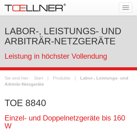
Tog
navi
LABOR-, LEISTUNGS- UND
ARBITRÄR-NETZGERÄTE
Leistung in höchster Vollendung
Sie sind hier:
Start
|
Produkte
|
Labor-, Leistungs- und
Arbiträr-Netzgeräte
TOE 8840
Einzel- und Doppelnetzgeräte bis 160
W