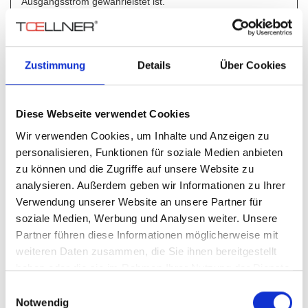
Ausgangsstrom gewährleistet ist.
Fernsteuerung (Option)
Sämtliche Geräte sind sowohl analog als auch über GPIB-
und RS 232-Schnittstellen mit normierten SCPI-Befehlssatz
Zustimmung
Details
Über Cookies
fernsteuerbar (SCPI: Standard Commands for
Programmable Instruments).
Die System-Schnittstellen zeichnen sich dabei sowohl durch
Diese Webseite verwendet Cookies
eine hohe Einstellrate als auch durch eine hohe Messrate
Wir verwenden Cookies, um Inhalte und Anzeigen zu
aus. Darüber hinaus steht eine Gerätetreibersoftware unter
personalisieren, Funktionen für soziale Medien anbieten
„LabView“ zur Verfügung.
zu können und die Zugriffe auf unsere Website zu
analysieren. Außerdem geben wir Informationen zu Ihrer
Automatische Kalibrierung
Verwendung unserer Website an unsere Partner für
Eine schnelle und komfortable Kalibrierung aller
soziale Medien, Werbung und Analysen weiter. Unsere
Ausgangsparameter ist ohne jeglichen Trimmerabgleich oder
Partner führen diese Informationen möglicherweise mit
Eingriff in das Gerät in wenigen Minuten von außen
weiteren Daten zusammen, die Sie ihnen bereitgestellt
durchführbar.
haben oder die sie im Rahmen Ihrer Nutzung der Dienste
Diese „Softwarekalibrierung“ lässt sich auf einfache Weise
gesammelt haben.
mit Hilfe der Bedienelemente oder innerhalb eines
Einwilligungsauswahl
Testsystems rechnergestützt durchführen.
Notwendig