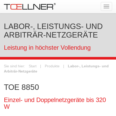
Tog
navi
LABOR-, LEISTUNGS- UND
ARBITRÄR-NETZGERÄTE
Leistung in höchster Vollendung
Sie sind hier:
Start
|
Produkte
|
Labor-, Leistungs- und
Arbiträr-Netzgeräte
TOE 8850
Einzel- und Doppelnetzgeräte bis 320
W